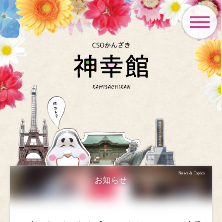
toggle
navigat
News & Topics
お知らせ