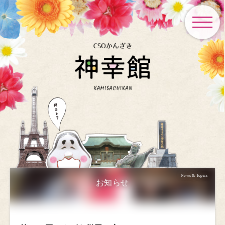
toggle
navigat
News & Topics
お知らせ