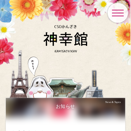
toggle
navigat
News & Topics
お知らせ