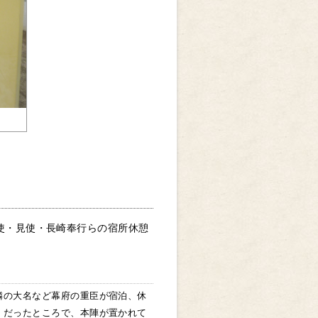
使・見使・長崎奉行らの宿所休憩
隣の大名など幕府の重臣が宿泊、休
）だったところで、本陣が置かれて