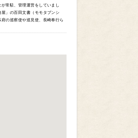
士が常駐、管理運営をしていまし
崎屋」の百田文書（モモタブンシ
幕府の巡察使や巡見使、長崎奉行ら