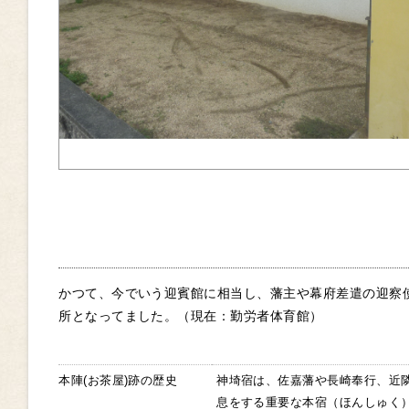
かつて、今でいう迎賓館に相当し、藩主や幕府差遣の迎察
所となってました。
（現在：勤労者体育館）
本陣(お茶屋)跡の歴史
神埼宿は、佐嘉藩や長崎奉行、近
息をする重要な本宿（ほんしゅく