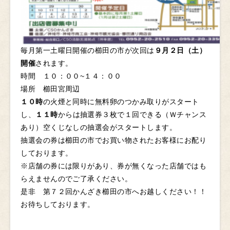
毎月第一土曜日開催の櫛田の市が次回は
９月２日（土）
開催
されます。
時間 １０：００~１４：００
場所 櫛田宮周辺
１０時
の火煙と同時に無料卵のつかみ取りがスタート
し、
１１時
からは抽選券３枚で１回できる（Ｗチャンス
あり）空くじなしの抽選会がスタートします。
抽選会の券は櫛田の市でお買い物されたお客様にお配り
しております。
※店舗の券には限りがあり、券が無くなった店舗ではも
らえませんのでご了承ください。
是非 第７２回かんざき櫛田の市へお越しください！！
お待ちしております。