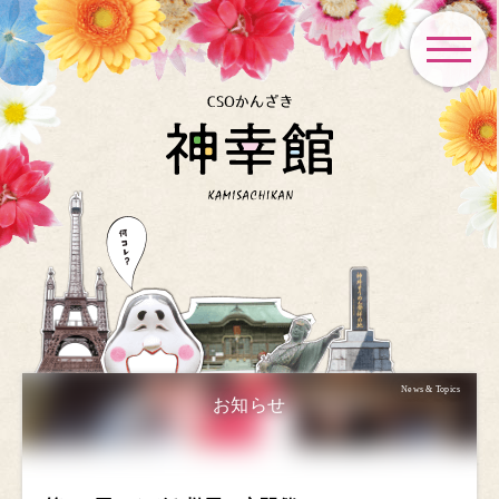
toggle
navigat
News & Topics
お知らせ