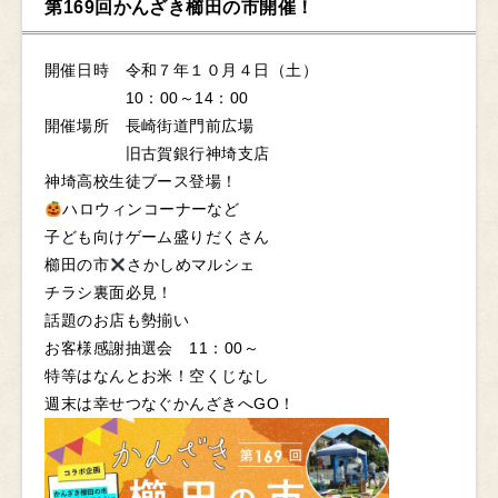
第169回かんざき櫛田の市開催！
開催日時 令和７年１０月４日（土）
10：00～14：00
開催場所 長崎街道門前広場
旧古賀銀行神埼支店
神埼高校生徒ブース登場！
ハロウィンコーナーなど
子ども向けゲーム盛りだくさん
櫛田の市
さかしめマルシェ
チラシ裏面必見！
話題のお店も勢揃い
お客様感謝抽選会 11：00～
特等はなんとお米！空くじなし
週末は幸せつなぐかんざきへGO！