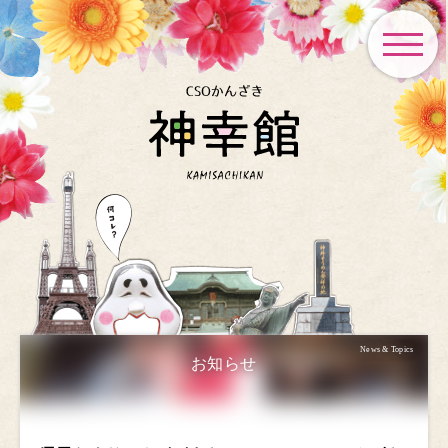
toggle
navigat
News & Topics
お知らせ