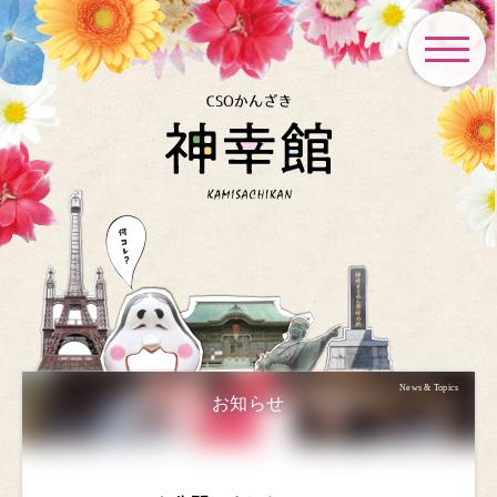
toggle
navigat
News & Topics
お知らせ